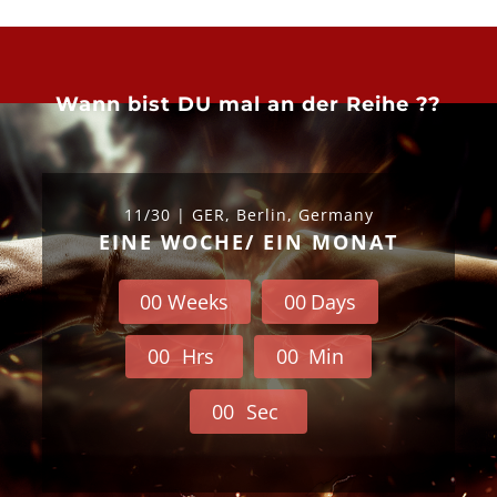
Wann bist DU mal an der Reihe ??
11/30 | GER, Berlin, Germany
EINE WOCHE/ EIN MONAT
0
0
Weeks
0
0
Days
0
0
Hrs
0
0
Min
0
0
Sec