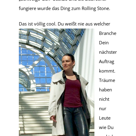
fungiere wurde das Ding zum Rolling Stone.
Das ist völl
ig cool. Du weißt nie aus welcher
Branche
Dein
nächster
Auftrag
kommt.
Träume
haben
nicht
nur
Leute
wie Du